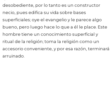
desobediente, por lo tanto es un constructor
necio, pues edifica su vida sobre bases
superficiales; oye el evangelio y le parece algo
bueno, pero luego hace lo que a él le place. Este
hombre tiene un conocimiento superficial y
ritual de la religión; toma la religión como un
accesorio conveniente, y por esa razón, terminará
arruinado.
Las tormentas vienen a todos, pero no todos las
sobreviven. Esto se parece a la parábola de la
higuera estéril, historia que el Señor usó para
enseñar, que las víctimas de la torre de Siloé no
murieron porque eran más pecadores que otros,
sino que todos necesitan arrepentimiento. La
caía de la torre fue una tragedia. De la misma