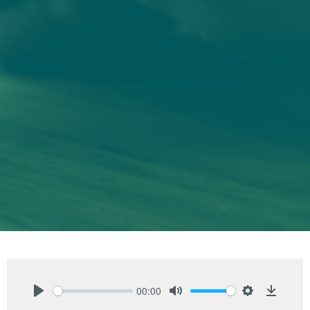
00:00
Play
Mute
Settings
Downlo