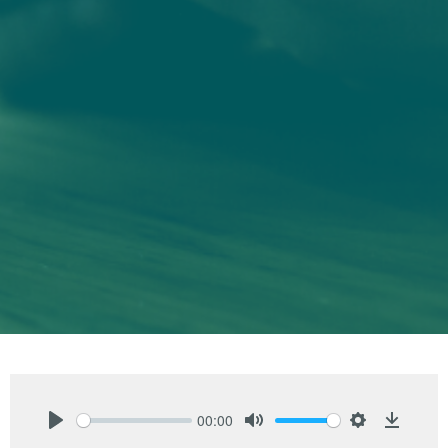
00:00
Play
Mute
Settings
Downlo