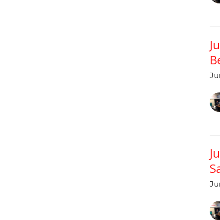
J
B
Ju
J
S
Ju