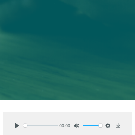
00:00
Play
Mute
Settings
Downlo