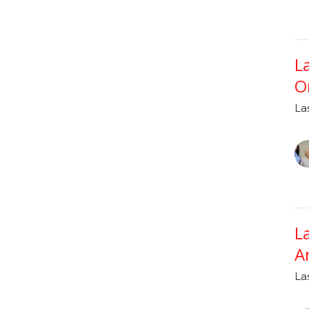
L
O
La
L
A
La