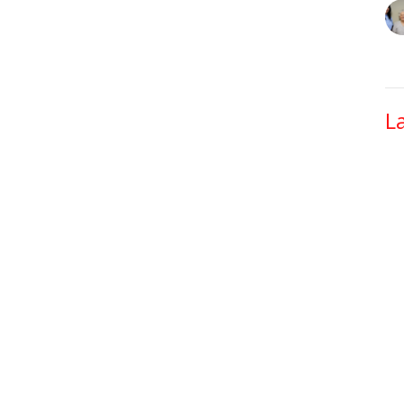
L
T
La
Vi