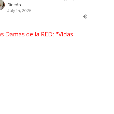
Rincón
July 14, 2026
as Damas de la RED: "Vidas
ransformadas con Propósito"
s Damas de La RED (Té Con Elsa)
Elsa Catarisano, Esperanza Segura, Alma
Rincón
July 7, 2026
ew all Programas in Serie