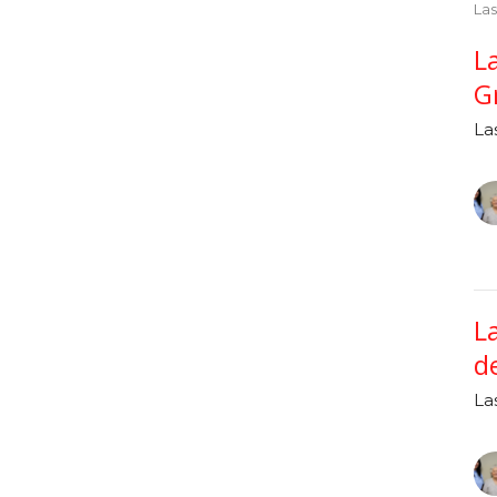
Las
L
G
La
L
d
La