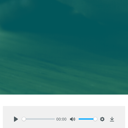
00:00
Play
Mute
Settings
Downlo