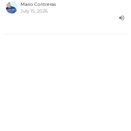
Mario Contreras
July 15, 2026
Los Varones de la RED: "Ciudadanos
del Cielo"
Los Varones de La RED
Mario Contreras
July 8, 2026
View all Programas in Serie