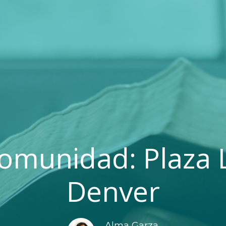
omunidad: Plaza L
Denver
Alma Garza