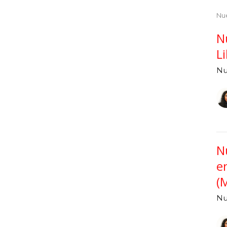
Nu
N
L
Nu
N
e
(
Nu