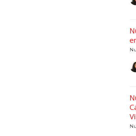
N
e
Nu
N
C
V
Nu