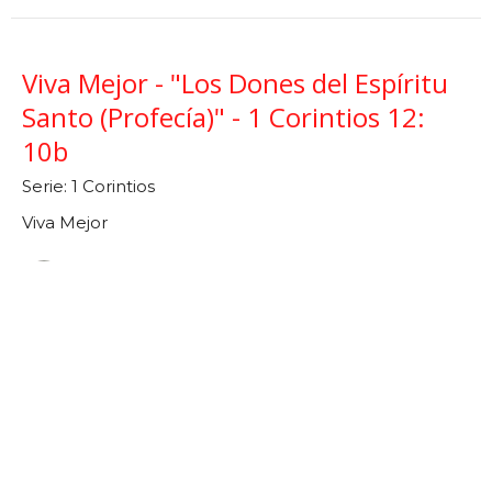
Viva Mejor - "Los Dones del Espíritu
Santo (Profecía)" - 1 Corintios 12:
10b
Serie: 1 Corintios
Viva Mejor
Dr. Daniel Catarisano
August 3, 2026
Viva Mejor - Preguntas y Respuestas
Viva Mejor