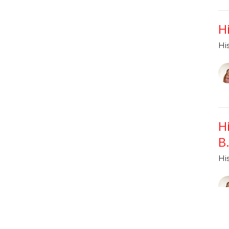
H
Hi
H
B.
Hi