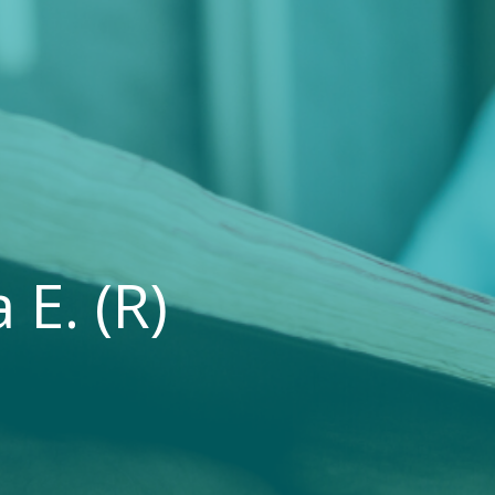
 E. (R)