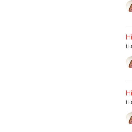
H
Hi
H
Hi