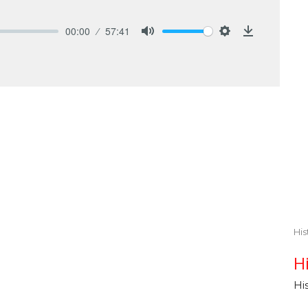
00:00
57:41
Mute
Settings
Download
His
H
Hi