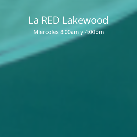
La RED Lakewood
Miercoles 8:00am y 4:00pm