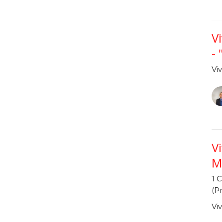
V
-
Vi
V
M
1 
(Pr
Vi