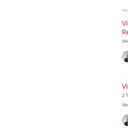
Viv
V
R
Vi
V
2 
Vi