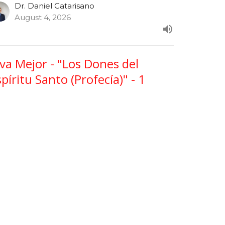
Dr. Daniel Catarisano
August 4, 2026
iva Mejor - "Los Dones del
píritu Santo (Profecía)" - 1
orintios 12: 10b
ie: 1 Corintios
va Mejor
Dr. Daniel Catarisano
August 3, 2026
ew all Programas in Serie