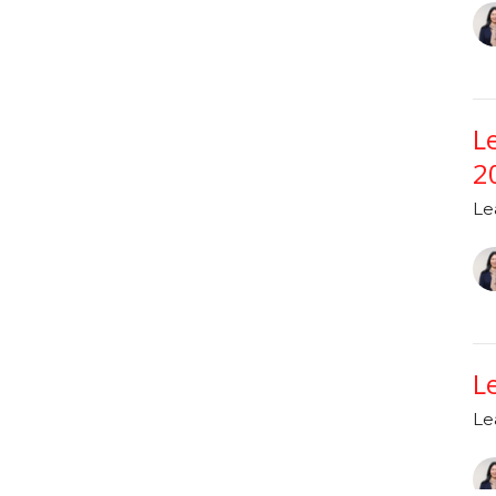
L
2
Le
L
Le