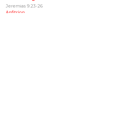
Jeremias 9.23-26
Anfitrion
October 27, 2022
Lakewood: ¿Por qué Bautizamos?