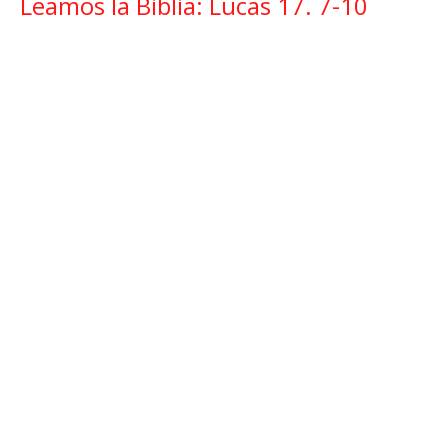
Leamos la Biblia: Lucas 17. 7-10
Leamos la Biblia
Esperanza Segura
December 26, 2021
Leamos la Biblia: Lucas 17. 5-6