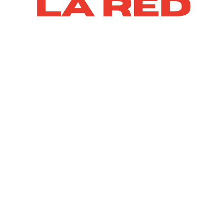
Viva Mejor - Conversación del
Mensaje
Conversación - Mensaje "Firmes, Bendecidos y
Compasivos"
Viva Mejor
Dr. Daniel Catarisano
February 1, 2023