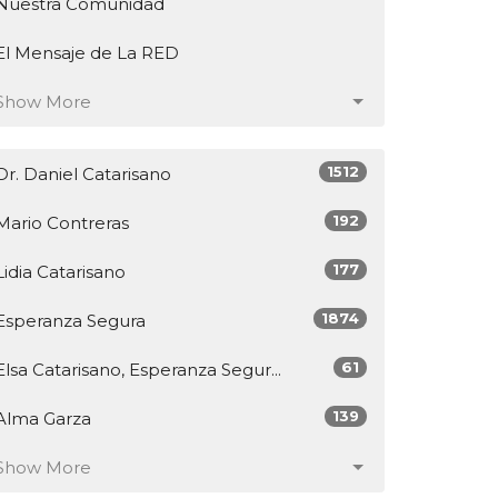
Nuestra Comunidad
El Mensaje de La RED
Show More
1512
Dr. Daniel Catarisano
192
Mario Contreras
177
Lidia Catarisano
1874
Esperanza Segura
61
Elsa Catarisano, Esperanza Segur...
139
Alma Garza
Show More