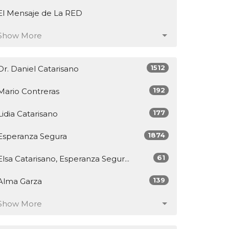
El Mensaje de La RED
Show More
1512
Dr. Daniel Catarisano
192
Mario Contreras
177
Lidia Catarisano
1874
Esperanza Segura
61
Elsa Catarisano, Esperanza Segur...
139
Alma Garza
Show More