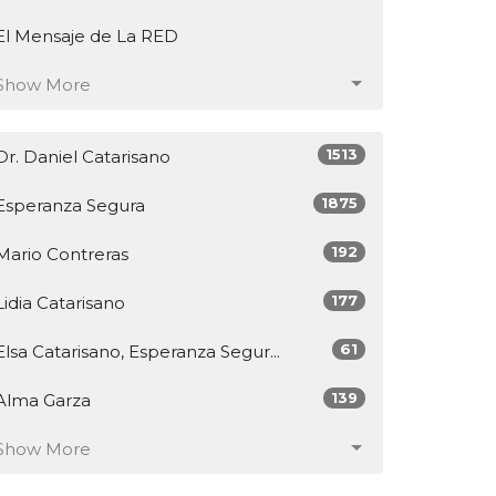
El Mensaje de La RED
Show More
1513
Dr. Daniel Catarisano
1875
Esperanza Segura
192
Mario Contreras
177
Lidia Catarisano
61
Elsa Catarisano, Esperanza Segur...
139
Alma Garza
Show More